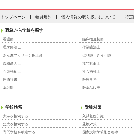
トップページ
会員規約
個人情報の取り扱いについて
特定
職業から学校を探す
看護師
臨床検査技師
理学療法士
作業療法士
あん摩マッサージ指圧師
はり師・きゅう師
義肢装具士
救急救命士
介護福祉士
社会福祉士
医療秘書
医療事務
薬剤師
医薬品販売
学校検索
受験対策
大学を検索する
入試基礎知識
短大を検索する
受験対策
専門学校を検索する
国家試験学校別合格率