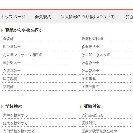
トップページ
会員規約
個人情報の取り扱いについて
特定
職業から学校を探す
看護師
臨床検査技師
理学療法士
作業療法士
あん摩マッサージ指圧師
はり師・きゅう師
義肢装具士
救急救命士
介護福祉士
社会福祉士
医療秘書
医療事務
薬剤師
医薬品販売
学校検索
受験対策
大学を検索する
入試基礎知識
短大を検索する
受験対策
専門学校を検索する
国家試験学校別合格率