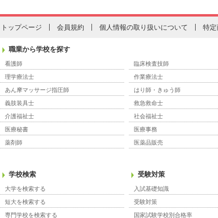
トップページ
会員規約
個人情報の取り扱いについて
特定
職業から学校を探す
看護師
臨床検査技師
理学療法士
作業療法士
あん摩マッサージ指圧師
はり師・きゅう師
義肢装具士
救急救命士
介護福祉士
社会福祉士
医療秘書
医療事務
薬剤師
医薬品販売
学校検索
受験対策
大学を検索する
入試基礎知識
短大を検索する
受験対策
専門学校を検索する
国家試験学校別合格率