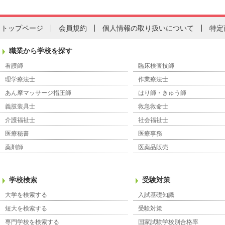
トップページ
会員規約
個人情報の取り扱いについて
特定
職業から学校を探す
看護師
臨床検査技師
理学療法士
作業療法士
あん摩マッサージ指圧師
はり師・きゅう師
義肢装具士
救急救命士
介護福祉士
社会福祉士
医療秘書
医療事務
薬剤師
医薬品販売
学校検索
受験対策
大学を検索する
入試基礎知識
短大を検索する
受験対策
専門学校を検索する
国家試験学校別合格率